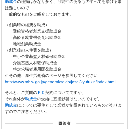
助成金
の種類はかなり多く、可能性のあるものすべてを挙げる事
は難しいので、
一般的なものをご紹介しておきます。
（創業時の経費を助成）
・受給資格者創業支援助成金
・高齢者就業機会創出助成金
・地域創業助成金
（創業後の人件費を助成）
・中小企業基盤人材確保助成金
・介護基盤人材確保助成金
・特定求職者雇用開発助成金
※その他、厚生労働省のページを参照してください
http://www.mhlw.go.jp/general/seido/josei/kyufukin/index.html
それと、ご質問の
ＦＣ
契約についてですが、
それ自体が
助成金
の受給に直接影響はないのですが、
助成金
によっては要件として業種が制限されているものがありま
すのでご注意ください。