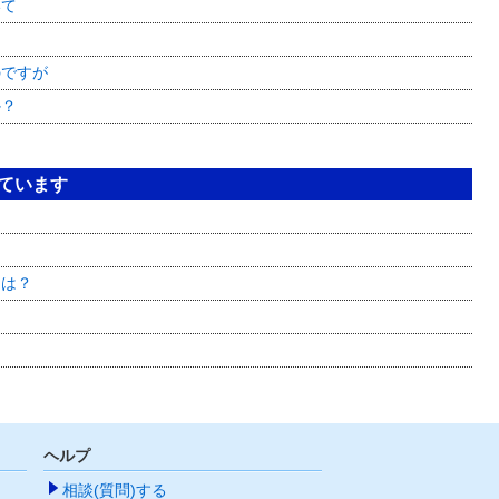
いて
のですが
か？
見ています
とは？
ヘルプ
相談(質問)する