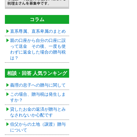
コラム
直系尊属、直系卑属のまとめ
親の口座から自分の口座に誤
って送金 その後、一度も使
わずに返金した場合の贈与税
は？
相談・回答 人気ランキング
義理の息子への贈与に関して
この場合、贈与税は発生しま
すか？
貸したお金の返済が贈与とみ
なされないか心配です
伯父からの土地（譲渡）贈与
について