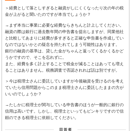
＞経費として落としすぎると融資がしにくくなったり次の年の税
金が上がると聞いたのですが本当でしょうか？
→まず本当に事業に必要な経費ならきちんと計上してください。
融資の際は銀行に過去数年間の申告書を提出しますが、同業他社
と比較してあまりに経費が多すぎると正確な申告書を作成してい
なのではないかとの疑念を持たれてしまう可能性はあります。
銀行の融資の基準は、貸した金がちゃんと返ってくるかくるかど
うかですので、そこを忘れずに。
また、経費を多く計上することで税金が減ることはあっても増え
ることはありません。税務調査で否認されれば話は別ですが。
＞今は税理士さんに委託していますが今後融資を受けるのを考え
ていたら信用問題からこのまま税理士さんに委託したままの方が
いいのでしょうか？
→たしかに税理士が関与している申告書のほうが一般的に銀行の
信用は高いです。しかし、税理士といってもピンキリですので信
頼のできる税理士に依頼してください。