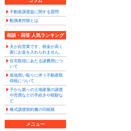
コラム
不動産譲渡益に関する質問
配偶者控除とは
相談・回答 人気ランキング
夫が自営業です。税金が高く
家にお金を入れられません。
住宅取得にあたる諸費用につ
いて
底地買い取りに伴う不動産取
得税について
子から親への土地家屋の譲渡
や売買などの手続きや税額な
ど
株式譲渡契約書の印紙税
メニュー