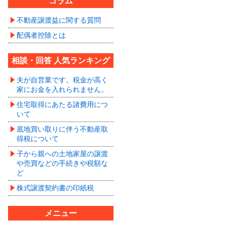
コラム
不動産譲渡益に関する質問
配偶者控除とは
相談・回答 人気ランキング
夫が自営業です。税金が高く
家にお金を入れられません。
住宅取得にあたる諸費用につ
いて
底地買い取りに伴う不動産取
得税について
子から親への土地家屋の譲渡
や売買などの手続きや税額な
ど
株式譲渡契約書の印紙税
メニュー