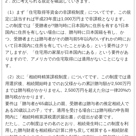
2．次に考えられる規定を確認していきます。
（1）まず「住宅取得等資金の非課税制度」についてです。この規
定に該当すれば平成23年度は1,000万円まで非課税となります。
この制度では「受贈者が?贈与時に日本国内に住所を有する?日本
国内に住所を有しない場合には、贈与時に日本国籍を有し、か
つ、受贈者または贈与者がその贈与前5年以内のいずれかの時にお
いて日本国内に住所を有していたことがある」という要件はクリ
アしますが、「住宅用の家屋が日本国内にある」という要件があ
りますので、アメリカでの住宅取得には適用がないことになりま
す。
（2）次に「相続時精算課税制度」についてです。この制度では適
用選択後、相続開始時までのお父様からの累計贈与額が2,500万円
までは贈与税がかかりません。2,500万円を超えた分は一律20%の
贈与税がかかります。
要件は「贈与者が65歳以上の親、受贈者は贈与者の推定相続人で
ある20歳以上の子」です。適用を受ける場合には贈与税の申告期
間内に「相続時精算課税選択届出書」の提出が必要です。
だたし、この制度はその名のとおり、相続発生時にこの制度を利
用した贈与財産を相続税の計算に持ち戻して精算する＝相続財産