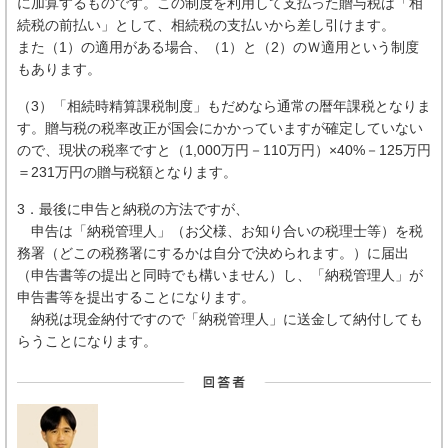
に加算するものです。この制度を利用して支払った贈与税は「相
続税の前払い」として、相続税の支払いから差し引けます。
また（1）の適用がある場合、（1）と（2）のＷ適用という制度
もあります。
（3）「相続時精算課税制度」もだめなら通常の暦年課税となりま
す。贈与税の税率改正が国会にかかっていますが確定していない
ので、現状の税率ですと（1,000万円－110万円）×40%－125万円
＝231万円の贈与税額となります。
3．最後に申告と納税の方法ですが、
申告は「納税管理人」（お父様、お知り合いの税理士等）を税
務署（どこの税務署にするかは自分で決められます。）に届出
（申告書等の提出と同時でも構いません）し、「納税管理人」が
申告書等を提出することになります。
納税は現金納付ですので「納税管理人」に送金して納付しても
らうことになります。