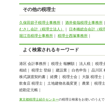
その他の税理士
久保田節子税理士事務所
｜
酒井俊哉税理士事務所
むさし会計（税理士法人）
｜
日本橋総合会計（税
堀江浩税理士事務所
｜
税理士西塚事務所
｜
よく検索されるキーワード
港区 会計事務所｜
税理士 報酬額｜
法人税｜
税理
相続｜
税理士 登録｜
建設業｜
白色申告｜
品川区 
株式譲渡契約書｜
経費｜
税理士会｜
大阪 税理士
飲食店 税理士｜
土地建物名義変更｜
農業｜
税理士
総勘定元帳｜
東京都税理士紹介センター
の税理士検索をお使いのうえで