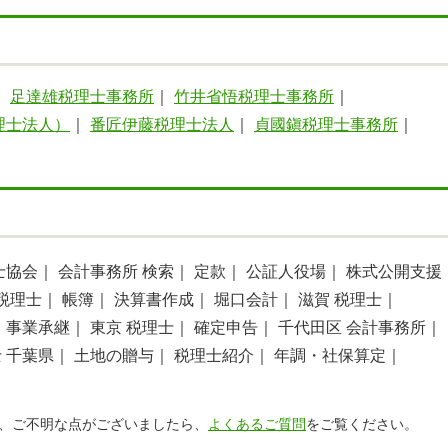
｜
足達雄税理士事務所
｜
竹井省悟税理士事務所
｜
理士法人）
｜
番匠伊藤税理士法人
｜
貞國鎭税理士事務所
｜
士協会｜
会計事務所 検索｜
定款｜
公証人役場｜
株式公開支援
税理士｜
帳簿｜
決算書作成｜
堀口会計｜
滋賀 税理士｜
｜
事業承継｜
東京 税理士｜
確定申告｜
千代田区 会計事務所｜
 千葉県｜
土地の贈与｜
税理士紹介｜
年調・社保算定｜
、ご不明な点がございましたら、
よくあるご質問
をご覧ください。