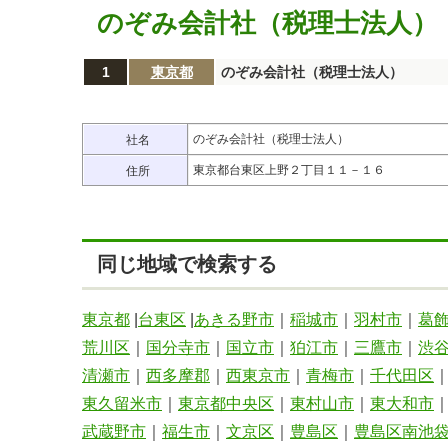
のぞみ会計社（税理士法人）
1
東京都
のぞみ会計社（税理士法人）
のぞみ会計社（税理士法人）
社名
東京都台東区上野２丁目１１－１６
住所
同じ地域で検索する
東京都
|
台東区
|
あきる野市
｜
稲城市
｜
羽村市
｜
葛
荒川区
｜
国分寺市
｜
国立市
｜
狛江市
｜
三鷹市
｜
渋
清瀬市
｜
西多摩郡
｜
西東京市
｜
青梅市
｜
千代田区
東久留米市
｜
東京都中央区
｜
東村山市
｜
東大和市
武蔵野市
｜
福生市
｜
文京区
｜
豊島区
｜
豊島区南池