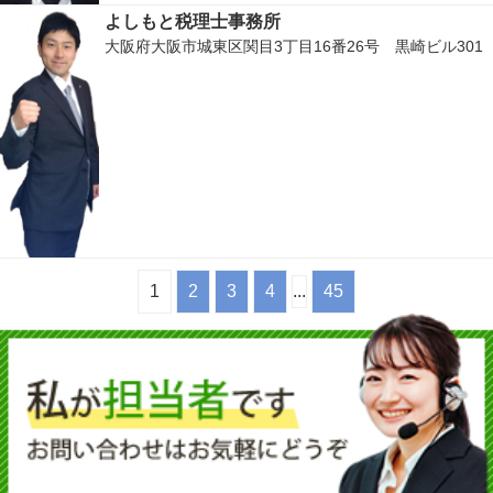
よしもと税理士事務所
大阪府大阪市城東区関目3丁目16番26号 黒崎ビル301
1
2
3
4
...
45