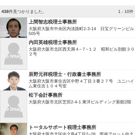
438
件見つかりました。
1 - 10件
上間智志税理士事務所
大阪府大阪市中央区内淡路町2-3-14 日宝グリーンビル
505号
内田英雄税理士事務所
大阪府大阪市北区西天満４−７−１２ 昭和ビル別館３０
２号
辰野元祥税理士・行政書士事務所
大阪府大阪市東住吉区中野４丁目３番２７号 ユニハイ
ム東住吉１０４号室
松下会計事務所
大阪府大阪市北区芝田2-4-1 東洋ビルディング新館2階
トータルサポート税理士事務所
大阪府大阪市北区中之島4丁目2−28 甲南アセット中之