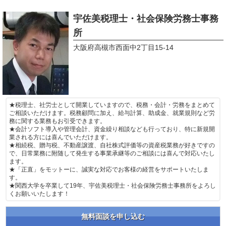
宇佐美税理士・社会保険労務士事務
所
大阪府高槻市西面中2丁目15-14
★税理士、社労士として開業していますので、税務・会計・労務をまとめて
ご相談いただけます。税務顧問に加え、給与計算、助成金、就業規則など労
務に関する業務もお引受できます。
★会計ソフト導入や管理会計、資金繰り相談なども行っており、特に新規開
業される方には喜んでいただけます。
★相続税、贈与税、不動産譲渡、自社株式評価等の資産税業務が好きですの
で、日常業務に附随して発生する事業承継等のご相談には喜んで対応いたし
ます。
★「正直」をモットーに、誠実な対応でお客様の経営をサポートいたしま
す。
★関西大学を卒業して19年、宇佐美税理士・社会保険労務士事務所をよろし
くお願いいたします！
無料面談を申し込む