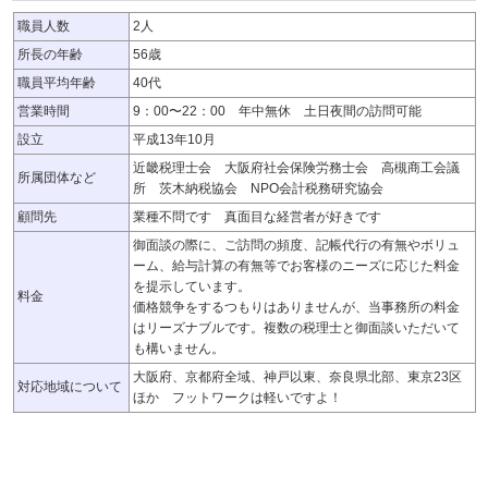
職員人数
2人
所長の年齢
56歳
職員平均年齢
40代
営業時間
9：00〜22：00 年中無休 土日夜間の訪問可能
設立
平成13年10月
近畿税理士会 大阪府社会保険労務士会 高槻商工会議
所属団体など
所 茨木納税協会 NPO会計税務研究協会
顧問先
業種不問です 真面目な経営者が好きです
御面談の際に、ご訪問の頻度、記帳代行の有無やボリュ
ーム、給与計算の有無等でお客様のニーズに応じた料金
を提示しています。
料金
価格競争をするつもりはありませんが、当事務所の料金
はリーズナブルです。複数の税理士と御面談いただいて
も構いません。
大阪府、京都府全域、神戸以東、奈良県北部、東京23区
対応地域について
ほか フットワークは軽いですよ！