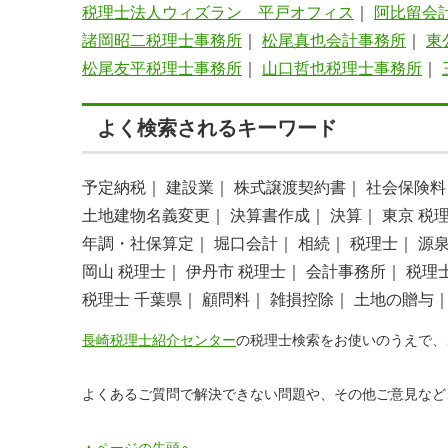
税理士法人ウィズラン 平戸オフィス
｜
阿比留会
諸岡昭二税理士事務所
｜
松尾真也会計事務所
｜
東
松尾友平税理士事務所
｜
山口哲也税理士事務所
｜
よく検索されるキーワード
予定納税｜
建設業｜
株式譲渡契約書｜
社会保険料
土地建物名義変更｜
決算書作成｜
決算｜
東京 税
年調・社保算定｜
堀口会計｜
相続｜
税理士｜
源
岡山 税理士｜
伊丹市 税理士｜
会計事務所｜
税理
税理士 千葉県｜
顧問料｜
雑損控除｜
土地の贈与
長崎税理士紹介センター
の税理士検索をお使いのうえで、
よくあるご質問で解決できない問題や、その他ご意見など
▲ページの先頭へ