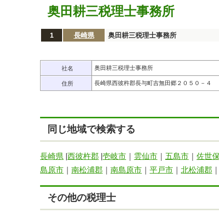
奥田耕三税理士事務所
1
長崎県
奥田耕三税理士事務所
奥田耕三税理士事務所
社名
長崎県西彼杵郡長与町吉無田郷２０５０－４
住所
同じ地域で検索する
長崎県
|
西彼杵郡
|
壱岐市
｜
雲仙市
｜
五島市
｜
佐世
島原市
｜
南松浦郡
｜
南島原市
｜
平戸市
｜
北松浦郡
その他の税理士