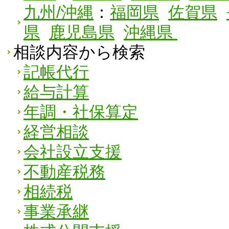
九州/沖縄
：
福岡県
佐賀県
県
鹿児島県
沖縄県
相談内容から検索
記帳代行
給与計算
年調・社保算定
経営相談
会社設立支援
不動産税務
相続税
事業承継