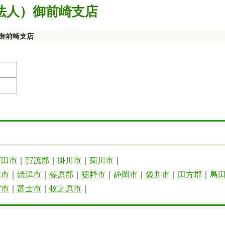
法人）御前崎支店
御前崎支店
下田市
｜
賀茂郡
｜
掛川市
｜
菊川市
｜
津市
｜
焼津市
｜
榛原郡
｜
裾野市
｜
静岡市
｜
袋井市
｜
田方郡
｜
島
宮市
｜
富士市
｜
牧之原市
｜