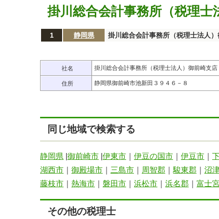
掛川総合会計事務所（税理士
1
静岡県
掛川総合会計事務所（税理士法人）
掛川総合会計事務所（税理士法人）御前崎支店
社名
静岡県御前崎市池新田３９４６－８
住所
同じ地域で検索する
静岡県
|
御前崎市
|
伊東市
｜
伊豆の国市
｜
伊豆市
｜
湖西市
｜
御殿場市
｜
三島市
｜
周智郡
｜
駿東郡
｜
沼
藤枝市
｜
熱海市
｜
磐田市
｜
浜松市
｜
浜名郡
｜
富士
その他の税理士