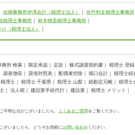
｜
佐鳴事務所伊澤会計（税理士法人）
｜
佐竹利文税理士事務所
稔税理士事務所
｜
鈴木慎吾税理士事務所
｜
さひ（税理士法人）
｜
事務所 検索｜
限定承認｜
定款｜
株式譲渡契約書｜
税理士 登録
｜
源泉徴収｜
貸借対照表｜
配偶者控除｜
堀口会計｜
税理士紹
 税理士｜
税理士 千葉県｜
税理士 山梨｜
総勘定元帳｜
税理士
理士｜
法人税｜
建設業手続代行｜
建設業｜
税理士 メリット｜
ご不明な点がございましたら、
よくあるご質問
をご覧ください。
ございましたら、どうぞお気軽に
お問い合わせ
ください。