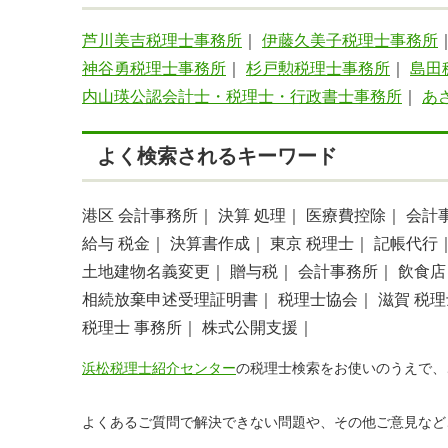
芦川美吉税理士事務所
｜
伊藤久美子税理士事務所
神谷勇税理士事務所
｜
杉戸勲税理士事務所
｜
島田
内山瑛公認会計士・税理士・行政書士事務所
｜
あ
よく検索されるキーワード
港区 会計事務所｜
決算 処理｜
医療費控除｜
会計
給与 税金｜
決算書作成｜
東京 税理士｜
記帳代行
土地建物名義変更｜
贈与税｜
会計事務所｜
飲食店
相続放棄申述受理証明書｜
税理士協会｜
滋賀 税
税理士 事務所｜
株式公開支援｜
浜松税理士紹介センター
の税理士検索をお使いのうえで、
よくあるご質問で解決できない問題や、その他ご意見など