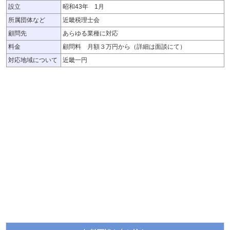
設立
昭和43年 1月
所属団体など
近畿税理士会
顧問先
あらゆる業種に対応
料金
顧問料 月額３万円から（詳細は面談にて）
対応地域について
近畿一円