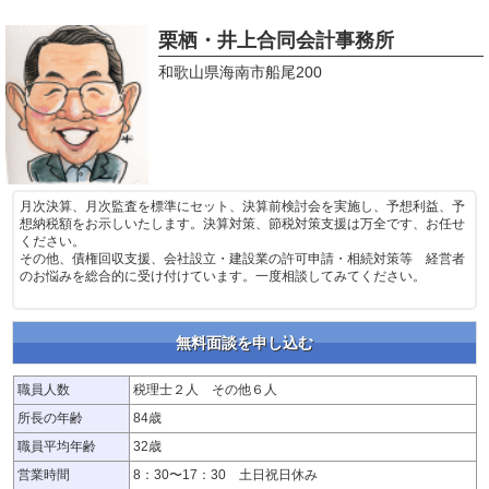
栗栖・井上合同会計事務所
和歌山県海南市船尾200
月次決算、月次監査を標準にセット、決算前検討会を実施し、予想利益、予
想納税額をお示しいたします。決算対策、節税対策支援は万全です、お任せ
ください。
その他、債権回収支援、会社設立・建設業の許可申請・相続対策等 経営者
のお悩みを総合的に受け付けています。一度相談してみてください。
無料面談を申し込む
職員人数
税理士２人 その他６人
所長の年齢
84歳
職員平均年齢
32歳
営業時間
8：30〜17：30 土日祝日休み