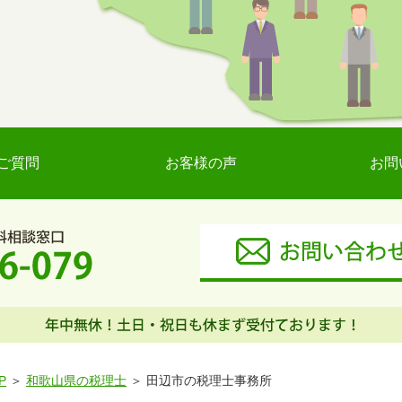
ご質問
お客様の声
お問
P
和歌山県の税理士
田辺市の税理士事務所