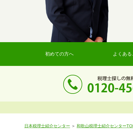
初めての方へ
よくある
日本税理士紹介センター
和歌山税理士紹介センターTO