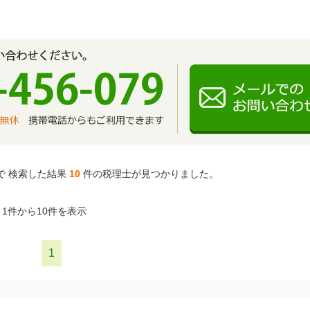
で 検索した結果
10
件の税理士が見つかりました。
1件から10件を表示
1