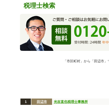
税理士検索
「市区町村」から「田辺市」
1
田辺市
光吉直也税理士事務所