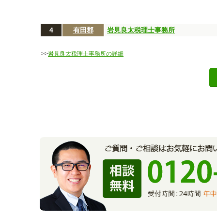
4
有田郡
岩見良太税理士事務所
>>
岩見良太税理士事務所の詳細