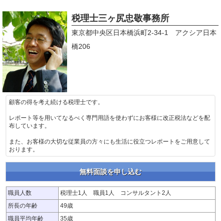
税理士三ヶ尻忠敬事務所
東京都中央区日本橋浜町2-34-1 アクシア日本
橋206
顧客の得を考え続ける税理士です。
レポート等を用いてなるべく専門用語を使わずにお客様に改正税法などを配
布しています。
また、お客様の大切な従業員の方々にも生活に役立つレポートをご用意して
おります。
無料面談を申し込む
職員人数
税理士1人 職員1人 コンサルタント2人
所長の年齢
49歳
職員平均年齢
35歳