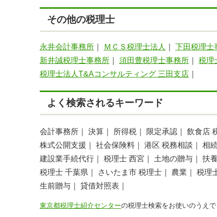
その他の税理士
永井会計事務所
｜
ＭＣＳ税理士法人
｜
下田税理士
新井誠税理士事務所
｜
須田豊税理士事務所
｜
税理
税理士法人T&Aコンサルティング 三田支店
｜
よく検索されるキーワード
会計事務所｜
決算｜
所得税｜
限定承認｜
飲食店 
株式公開支援｜
社会保険料｜
港区 税務相談｜
相
建設業手続代行｜
税理士 西宮｜
土地の贈与｜
扶
税理士 千葉県｜
さいたま市 税理士｜
農業｜
税理
生前贈与｜
貸借対照表｜
東京都税理士紹介センター
の税理士検索をお使いのうえで