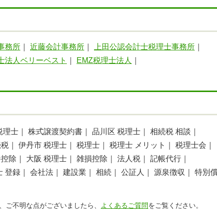
事務所
｜
近藤会計事務所
｜
上田公認会計士税理士事務所
｜
士法人ベリーベスト
｜
EMZ税理士法人
｜
税理士｜
株式譲渡契約書｜
品川区 税理士｜
相続税 相談｜
続税｜
伊丹市 税理士｜
税理士｜
税理士 メリット｜
税理士会｜
養控除｜
大阪 税理士｜
雑損控除｜
法人税｜
記帳代行｜
士 登録｜
会社法｜
建設業｜
相続｜
公証人｜
源泉徴収｜
特別
、ご不明な点がございましたら、
よくあるご質問
をご覧ください。