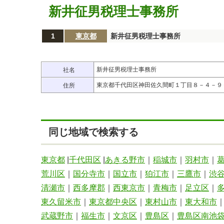
新井征男税理士事務所
1
東京都
新井征男税理士事務所
新井征男税理士事務所
社名
東京都千代田区神田佐久間町１丁目８－４－９
住所
同じ地域で検索する
東京都
|
千代田区
|
あきる野市
｜
稲城市
｜
羽村市
｜
荒川区
｜
国分寺市
｜
国立市
｜
狛江市
｜
三鷹市
｜
渋
清瀬市
｜
西多摩郡
｜
西東京市
｜
青梅市
｜
足立区
｜
東久留米市
｜
東京都中央区
｜
東村山市
｜
東大和市
武蔵野市
｜
福生市
｜
文京区
｜
豊島区
｜
豊島区南池