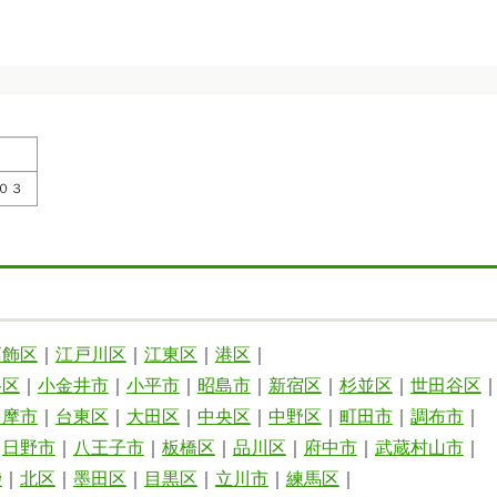
０３
葛飾区
｜
江戸川区
｜
江東区
｜
港区
｜
谷区
｜
小金井市
｜
小平市
｜
昭島市
｜
新宿区
｜
杉並区
｜
世田谷区
多摩市
｜
台東区
｜
大田区
｜
中央区
｜
中野区
｜
町田市
｜
調布市
｜
｜
日野市
｜
八王子市
｜
板橋区
｜
品川区
｜
府中市
｜
武蔵村山市
｜
袋
｜
北区
｜
墨田区
｜
目黒区
｜
立川市
｜
練馬区
｜