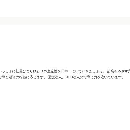
いっしょに社員ひとりひとりの生産性を日本一にしていきましょう。 起業をめざす
指導と融資の相談に応じます。 医療法人、NPO法人の指導に力を注いでいます。