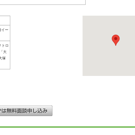
袋イー
メトロ
「大
大塚