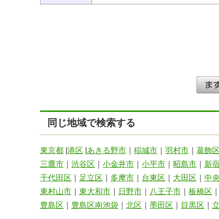
同じ地域で検索する
東京都
|
港区
|
あきる野市
｜
稲城市
｜
羽村市
｜
葛飾
三鷹市
｜
渋谷区
｜
小金井市
｜
小平市
｜
昭島市
｜
新
千代田区
｜
足立区
｜
多摩市
｜
台東区
｜
大田区
｜
中
東村山市
｜
東大和市
｜
日野市
｜
八王子市
｜
板橋区
豊島区
｜
豊島区南池袋
｜
北区
｜
墨田区
｜
目黒区
｜