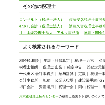
その他の税理士
コンサルト（税理士法人）
｜
佐藤安彦税理士事務
むさし会計（税理士法人）
｜
濱島久資税理士事務
辻・本郷税理士法人 アルタ事務所
｜
早川・関会
よく検索されるキーワード
相続税 相談｜
年調・社保算定｜
税理士 西宮｜
必
税理士報酬｜
税理士 山梨｜
確定申告｜
総勘定元
千代田区 会計事務所｜
給与計算｜
定款｜
税理士
会計事務所｜
相続｜
公証人役場｜
建設業手続代行
堀口会計｜
資産運用｜
税理士会｜
岡山 税理士｜
東京都税理士紹介センター
の税理士検索をお使いのうえで