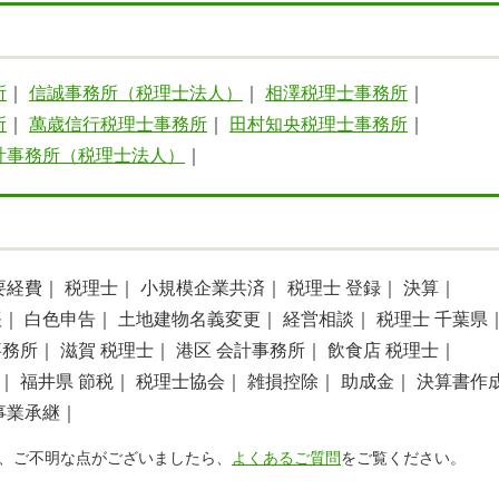
所
｜
信誠事務所（税理士法人）
｜
相澤税理士事務所
｜
所
｜
萬歳信行税理士事務所
｜
田村知央税理士事務所
｜
計事務所（税理士法人）
｜
要経費｜
税理士｜
小規模企業共済｜
税理士 登録｜
決算｜
帳｜
白色申告｜
土地建物名義変更｜
経営相談｜
税理士 千葉県
事務所｜
滋賀 税理士｜
港区 会計事務所｜
飲食店 税理士｜
｜
福井県 節税｜
税理士協会｜
雑損控除｜
助成金｜
決算書作
事業承継｜
、ご不明な点がございましたら、
よくあるご質問
をご覧ください。