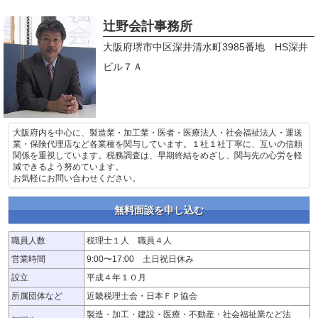
辻野会計事務所
大阪府堺市中区深井清水町3985番地 HS深井
ビル７Ａ
大阪府内を中心に、製造業・加工業・医者・医療法人・社会福祉法人・運送
業・保険代理店など各業種を関与しています。１社１社丁寧に、互いの信頼
関係を重視しています。税務調査は、早期終結をめざし、関与先の心労を軽
減できるよう努めています。
お気軽にお問い合わせください。
無料面談を申し込む
職員人数
税理士１人 職員４人
営業時間
9:00〜17:00 土日祝日休み
設立
平成４年１０月
所属団体など
近畿税理士会・日本ＦＰ協会
製造・加工・建設・医療・不動産・社会福祉業など法