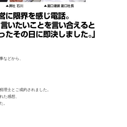
事などから、
税理士とご成約されました。
れた感想、
た。