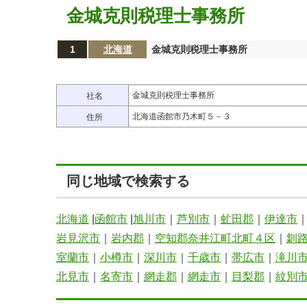
金城克則税理士事務所
1
北海道
金城克則税理士事務所
金城克則税理士事務所
社名
北海道函館市乃木町５－３
住所
同じ地域で検索する
北海道
|
函館市
|
旭川市
｜
芦別市
｜
虻田郡
｜
伊達市
岩見沢市
｜
岩内郡
｜
空知郡奈井江町北町４区
｜
釧
室蘭市
｜
小樽市
｜
深川市
｜
千歳市
｜
帯広市
｜
滝川
北見市
｜
名寄市
｜
網走郡
｜
網走市
｜
目梨郡
｜
紋別