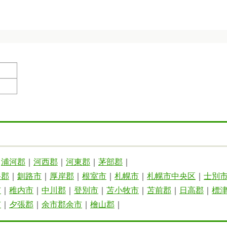
｜
浦河郡
｜
河西郡
｜
河東郡
｜
茅部郡
｜
路郡
｜
釧路市
｜
厚岸郡
｜
根室市
｜
札幌市
｜
札幌市中央区
｜
士別
市
｜
稚内市
｜
中川郡
｜
登別市
｜
苫小牧市
｜
苫前郡
｜
日高郡
｜
標
市
｜
夕張郡
｜
余市郡余市
｜
檜山郡
｜