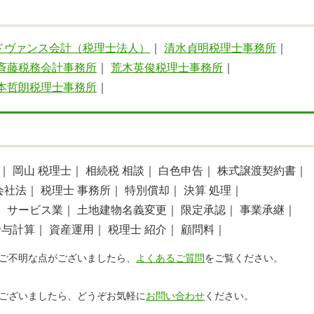
ドヴァンス会計（税理士法人）
｜
清水貞明税理士事務所
｜
斉藤税務会計事務所
｜
荒木英俊税理士事務所
｜
本哲朗税理士事務所
｜
｜
岡山 税理士｜
相続税 相談｜
白色申告｜
株式譲渡契約書｜
会社法｜
税理士 事務所｜
特別償却｜
決算 処理｜
｜
サービス業｜
土地建物名義変更｜
限定承認｜
事業承継｜
給与計算｜
資産運用｜
税理士 紹介｜
顧問料｜
ご不明な点がございましたら、
よくあるご質問
をご覧ください。
ございましたら、どうぞお気軽に
お問い合わせ
ください。