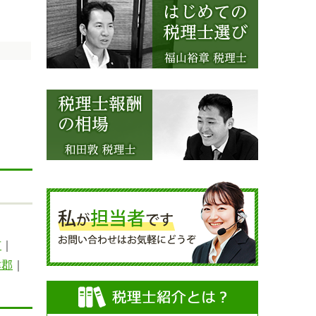
市
｜
津郡
｜