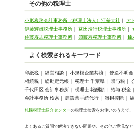
その他の税理士
小形税務会計事務所（税理士法人）江差支社
｜
ア
伊藤輝雄税理士事務所
｜
益田浩行税理士事務所
｜
佐藤寿志税理士事務所
｜
須藤寿税理士事務所
｜
楠
よく検索されるキーワード
印紙税｜
経営相談｜
小規模企業共済｜
使途不明金
相続税｜
総勘定元帳｜
税理士 千葉県｜
贈与税｜
千代田区 会計事務所｜
税理士 報酬額｜
給与 税金
会計事務所 検索｜
建設業手続代行｜
雑損控除｜
札幌税理士紹介センター
の税理士検索をお使いのうえで、
よくあるご質問で解決できない問題や、その他ご意見など