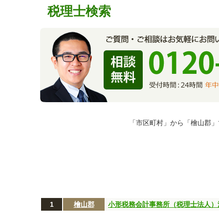
税理士検索
「市区町村」から「檜山郡」
1
檜山郡
小形税務会計事務所（税理士法人）