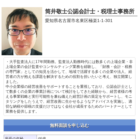
筒井敬士公認会計士・税理士事務所
愛知県名古屋市名東区極楽1-1-301
・大手監査法人に17年間勤務。監査法人勤務時代には数多くの上場企業・非
上場企業の会計監査やコンサルティング業務を経験し、「財務・会計・税務
の専門家」としての知見を活かして、地域で活躍する多くの企業や法人、経
営者の方が抱える課題を解決するための役割を担いたいと考え、独立開業し
ました。
中小企業様の経営改善をサポートすることを重視しており、公認会計士とし
て数多くの企業の事業計画について検討をしてきた経験から、経営者様の考
える事業戦略と実行可能性を兼ね備えた経営計画の策定をサポートし、モニ
タリングをしたうえで、経営改善に生かせるようなアドバイスを実施し、適
切な納税や節税の支援だけではなく会社が成長するためのパートナーとして
業務を提供します。
無料面談を申し込む
所長の年齢
46歳