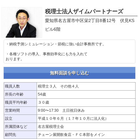
税理士法人ザイムパートナーズ
愛知県名古屋市中区栄2丁目8番12号 伏見KS
ビル6階
・納税予測シミュレーション・節税に強い会計事務所です。
・各種ソフトの導入、事務効率化にも力を入れて
おります。
無料面談を申し込む
職員人数
税理士３人 その他４人
所長の年齢
54歳
職員平均年齢
３０歳
営業時間
9:00〜17:30 土日祝日休み
設立
平成１０年６月（１７年１０月に法人化）
所属団体など
名古屋税理士会
顧問先
チェーン展開飲食店・ＦＣ本部をメイン