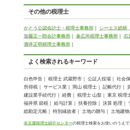
その他の税理士
かとう公認会計士・税理士事務所
｜
シーエス総研
加藤正一郎会計事務所
｜
粂広尚税理士事務所
｜
石
酒井正明税理士事務所
｜
よく検索されるキーワード
白色申告｜
税理士 武蔵野市｜
公証人役場｜
社会
所得税｜
サービス業｜
岡山 税理士｜
記帳代行｜
建設業手続代行｜
経費｜
税理士 山梨｜
東京 税理
福井県 節税｜
給与計算｜
扶養控除｜
決算 処理｜
総勘定元帳｜
特別縁故者｜
土地の贈与｜
土地建物
名古屋税理士紹介センター
の税理士検索をお使いのうえで