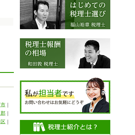
戸市
｜
豆郡
｜
山区
｜