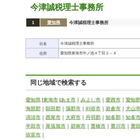
今津誠税理士事務所
1
愛知県
今津誠税理士事務所
今津誠税理士事務所
社名
愛知県東海市中ノ池４丁目２－４
住所
同じ地域で検索する
愛知県
|
東海市
|
あま市
｜
みよし市
｜
愛西市
｜
愛知
海部郡
｜
額田郡
｜
蒲郡市
｜
刈谷市
｜
岩倉市
｜
犬山
清須市
｜
西尾市
｜
大府市
｜
丹羽郡
｜
知多郡
｜
知多
半田市
｜
尾張旭市
｜
碧南市
｜
豊橋市
｜
豊川市
｜
豊
弥富市
｜