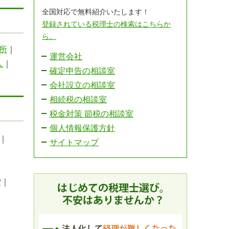
全国対応で無料紹介いたします！
登録されている税理士の検索はこちらか
ら。
所
｜
運営会社
人
｜
確定申告の相談室
会社設立の相談室
相続税の相談室
税金対策 節税の相談室
個人情報保護方針
｜
サイトマップ
索｜