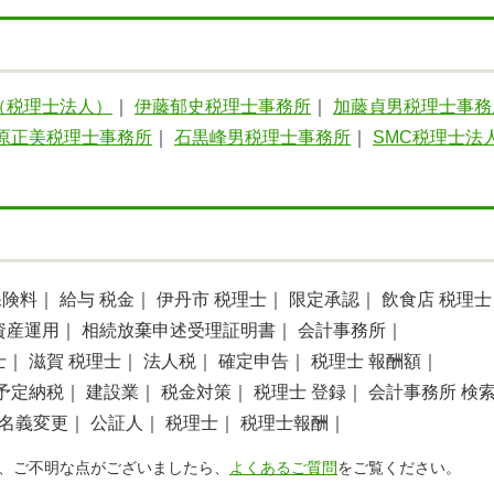
（税理士法人）
｜
伊藤郁史税理士事務所
｜
加藤貞男税理士事務
原正美税理士事務所
｜
石黒峰男税理士事務所
｜
SMC税理士法
保険料｜
給与 税金｜
伊丹市 税理士｜
限定承認｜
飲食店 税理士
資産運用｜
相続放棄申述受理証明書｜
会計事務所｜
士｜
滋賀 税理士｜
法人税｜
確定申告｜
税理士 報酬額｜
予定納税｜
建設業｜
税金対策｜
税理士 登録｜
会計事務所 検
名義変更｜
公証人｜
税理士｜
税理士報酬｜
、ご不明な点がございましたら、
よくあるご質問
をご覧ください。