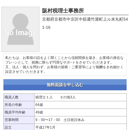
阪村税理士事務所
京都府京都市中京区中筋通竹屋町上ル末丸町54
1-16
私たちは、お客様の話をよく聞くことから信頼関係を築き、お客様の身近な
ブレ−ンとして、税務に限らず円滑なサポ−トをさせていただきます。
又、法人・個人を問わず、お客様の規模・ご要望等により報酬をきめ細かく
設定させていただきます。
無料面談を申し込む
職員人数
税理士１人 その他3人
所長の年齢
64歳
職員平均年齢
49歳
営業時間
9：00〜17：00 土日祝日休み
設立
平成17年1月