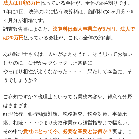
法人は月額3万円
払っている会社が、全体の約4割りです。
1年に1回、決算の時に払う決算料は、顧問料の3ヶ月分～6
ヶ月分が相場です。
調査報告書によると、
決算料は個人事業主が5万円、法人で
は20万円
払っている会社が、これも全体の約4割。
あの税理士さんは、人柄がよさそうだ。そう思ってお願い
したのに、なぜかギクシャクした関係に。
やっぱり相性がよくなかった・・・。果たして本当に、そ
うでしょうか？
ご存知ですか？税理士といっても業務内容や、得意な分野
はさまざま。
経理代行、銀行融資対策、税務調査、税金対策、事業承
継、相続・・・つまり実務作業から経営指導まで幅広い。
その中で
貴社にとって今、必要な業務とは何か？
実は、こ