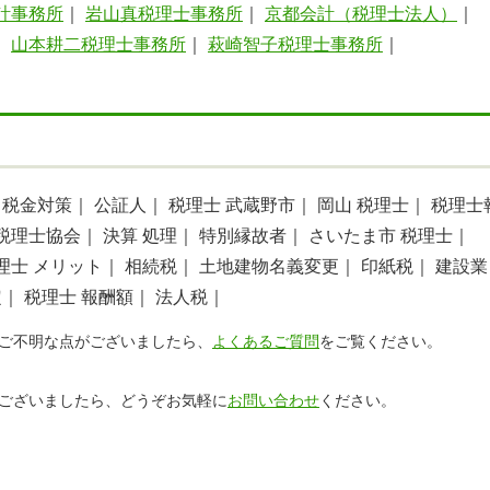
計事務所
｜
岩山真税理士事務所
｜
京都会計（税理士法人）
｜
｜
山本耕二税理士事務所
｜
萩崎智子税理士事務所
｜
税金対策｜
公証人｜
税理士 武蔵野市｜
岡山 税理士｜
税理士
税理士協会｜
決算 処理｜
特別縁故者｜
さいたま市 税理士｜
理士 メリット｜
相続税｜
土地建物名義変更｜
印紙税｜
建設業
定｜
税理士 報酬額｜
法人税｜
ご不明な点がございましたら、
よくあるご質問
をご覧ください。
ございましたら、どうぞお気軽に
お問い合わせ
ください。