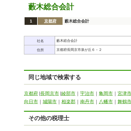
藪木総合会計
1
京都府
藪木総合会計
藪木総合会計
社名
京都府長岡京市泉が丘６－２
住所
同じ地域で検索する
京都府
|
長岡京市
|
綾部市
｜
宇治市
｜
亀岡市
｜
宮津
向日市
｜
城陽市
｜
相楽郡
｜
南丹市
｜
八幡市
｜
舞鶴
その他の税理士