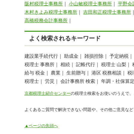
阪村税理士事務所
｜
小山敏税理士事務所
｜
平野会
木村きよみ税理士事務所
｜
吉田和正税理士事務所
高橋税務会計事務所
｜
よく検索されるキーワード
建設業手続代行｜
助成金｜
雑損控除｜
予定納税｜
税理士 事務所｜
相続｜
記帳代行｜
税理士 山梨｜
給与 税金｜
農業｜
生前贈与｜
港区 税務相談｜
税
税理士｜
労災｜
会計事務所 検索｜
年調・社保算
京都税理士紹介センター
の税理士検索をお使いのうえで、
よくあるご質問で解決できない問題や、その他ご意見など
▲ページの先頭へ