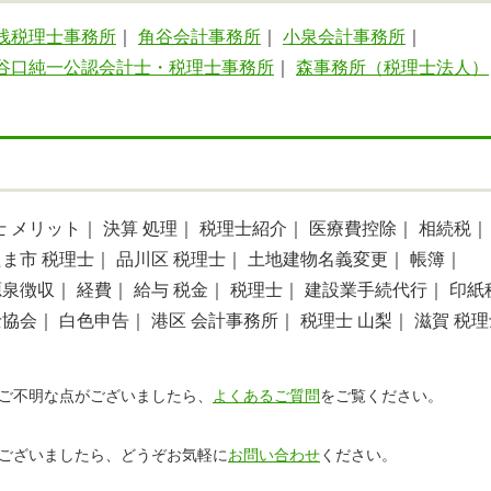
浅税理士事務所
｜
角谷会計事務所
｜
小泉会計事務所
｜
谷口純一公認会計士・税理士事務所
｜
森事務所（税理士法人）
士 メリット｜
決算 処理｜
税理士紹介｜
医療費控除｜
相続税｜
ま市 税理士｜
品川区 税理士｜
土地建物名義変更｜
帳簿｜
源泉徴収｜
経費｜
給与 税金｜
税理士｜
建設業手続代行｜
印紙
士協会｜
白色申告｜
港区 会計事務所｜
税理士 山梨｜
滋賀 税
ご不明な点がございましたら、
よくあるご質問
をご覧ください。
ございましたら、どうぞお気軽に
お問い合わせ
ください。