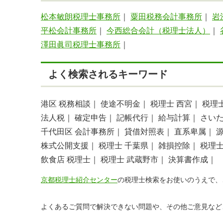
松本敏朗税理士事務所
｜
粟田税務会計事務所
｜
岩
平松会計事務所
｜
今西総合会計（税理士法人）
｜
澤田眞司税理士事務所
｜
よく検索されるキーワード
港区 税務相談｜
使途不明金｜
税理士 西宮｜
税理
法人税｜
確定申告｜
記帳代行｜
給与計算｜
さいた
千代田区 会計事務所｜
貸借対照表｜
直系卑属｜
株式公開支援｜
税理士 千葉県｜
雑損控除｜
税理
飲食店 税理士｜
税理士 武蔵野市｜
決算書作成｜
京都税理士紹介センター
の税理士検索をお使いのうえで、
よくあるご質問で解決できない問題や、その他ご意見など