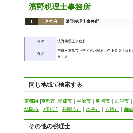
濱野税理士事務所
1
京都府
濱野税理士事務所
濱野税理士事務所
社名
京都府京都市下京区東洞院通五条下る３丁目和
住所
５４３
同じ地域で検索する
京都府
|
京都市
|
綾部市
｜
宇治市
｜
亀岡市
｜
宮津市
城陽市
｜
相楽郡
｜
長岡京市
｜
南丹市
｜
八幡市
｜
舞
その他の税理士