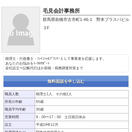
毛見会計事務所
群馬県前橋市古市町1-46-1 野本プラスパビル
３F
税理士・行政書士・ﾌｧｲﾝｼｬﾙﾌﾟﾗﾝﾅｰとして事業者を応援します。
あなたのお悩みをﾄｰﾀﾙｻﾎﾟｰﾄ
会社設立〜記帳代行ほか節税・税務調査対策まで
無料面談を申し込む
職員人数
税理士1人、その他1人
所長の年齢
65歳
職員平均年齢
30歳
営業時間
9：00〜17：00 土日祝日休み
設立
平成19年12月