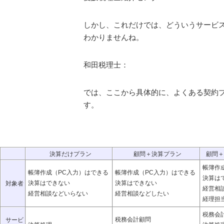
しかし、これだけでは、どういうサービ
わかりませんね。
和田税理士：
では、ここから具体的に、よくある契約
す。
決算だけプラン
顧問＋決算プラン
顧問＋
帳簿作
帳簿作成（PC入力）はできる
帳簿作成（PC入力）はできる
決算は
決算はできない
決算はできない
対象者
経営相
経営相談などいらない
経営相談などしたい
経理担
税務会
税務会計顧問
サービ