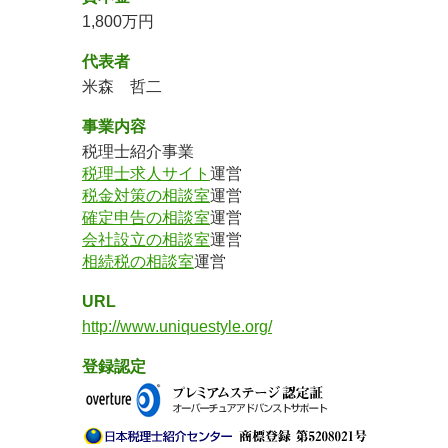
1,800万円
代表者
米森 哲二
事業内容
税理士紹介事業
税理士求人サイト
運営
税金対策の相談室
運営
確定申告の相談室
運営
会社設立の相談室
運営
相続税の相談室
運営
URL
http://www.uniquestyle.org/
登録認定