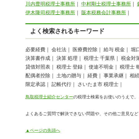
川内豊明税理士事務所
｜
中村剛士税理士事務所
｜
伊木隆司税理士事務所
｜
阪本税務会計事務所
｜
よく検索されるキーワード
必要経費｜
会社法｜
医療費控除｜
給与 税金｜
堀
決算書作成｜
決算 処理｜
税理士 千葉県｜
税金対
貸借対照表｜
税理士 登録｜
使途不明金｜
税理士 
配偶者控除｜
土地の贈与｜
経費｜
事業承継｜
相
限定承認｜
記帳代行｜
さいたま市 税理士｜
鳥取税理士紹介センター
の税理士検索をお使いのうえで、
よくあるご質問で解決できない問題や、その他ご意見など
▲ページの先頭へ