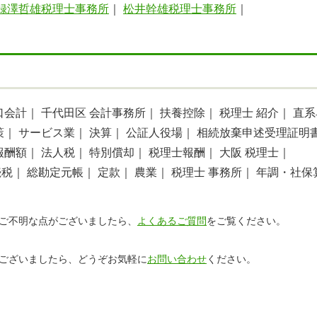
録澤哲雄税理士事務所
｜
松井幹雄税理士事務所
｜
口会計｜
千代田区 会計事務所｜
扶養控除｜
税理士 紹介｜
直系
策｜
サービス業｜
決算｜
公証人役場｜
相続放棄申述受理証明
報酬額｜
法人税｜
特別償却｜
税理士報酬｜
大阪 税理士｜
続税｜
総勘定元帳｜
定款｜
農業｜
税理士 事務所｜
年調・社保
ご不明な点がございましたら、
よくあるご質問
をご覧ください。
ございましたら、どうぞお気軽に
お問い合わせ
ください。