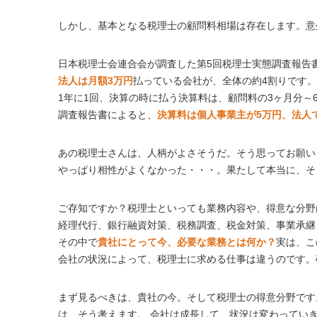
しかし、基本となる税理士の顧問料相場は存在します。意
日本税理士会連合会が調査した第5回税理士実態調査報告
法人は月額3万円
払っている会社が、全体の約4割りです。
1年に1回、決算の時に払う決算料は、顧問料の3ヶ月分～
調査報告書によると、
決算料は個人事業主が5万円、法人で
あの税理士さんは、人柄がよさそうだ。そう思ってお願い
やっぱり相性がよくなかった・・・。果たして本当に、そ
ご存知ですか？税理士といっても業務内容や、得意な分野
経理代行、銀行融資対策、税務調査、税金対策、事業承継
その中で
貴社にとって今、必要な業務とは何か？
実は、こ
会社の状況によって、税理士に求める仕事は違うのです。
まず見るべきは、貴社の今。そして税理士の得意分野です
は、そう考えます。 会社は成長して、状況は変わってい