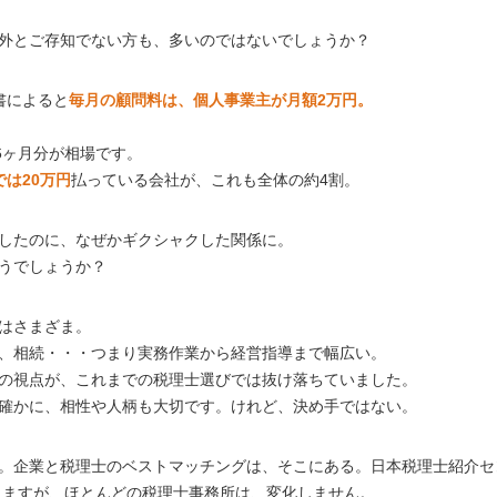
外とご存知でない方も、多いのではないでしょうか？
書によると
毎月の顧問料は、個人事業主が月額2万円。
6ヶ月分が相場です。
は20万円
払っている会社が、これも全体の約4割。
したのに、なぜかギクシャクした関係に。
うでしょうか？
はさまざま。
、相続・・・つまり実務作業から経営指導まで幅広い。
の視点が、これまでの税理士選びでは抜け落ちていました。
確かに、相性や人柄も大切です。けれど、決め手ではない。
。企業と税理士のベストマッチングは、そこにある。日本税理士紹介セ
きますが、ほとんどの税理士事務所は、変化しません。