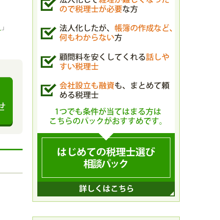
。
？
」