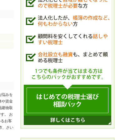
お悩みを
務や資金
地建物取
す。 お
いるお客
市、さい