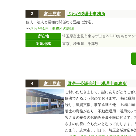
3
富士見市
さわだ税理士事務所
個人・法人と業種に関係なく迅速に対応。
>>
さわだ税理士事務所の詳細
所在地
埼玉県富士見市東みずほ台2-2-10おもとマン
対応地域
東京、埼玉県、千葉県
4
富士見市
原浩一公認会計士税理士事務所
ご覧いただきまして、誠にありがとうござ
解決できるよう努めております。 特に税
繰り、融資支援、事業承継の他、上場に向
引士の資格があり、不動産運用・活用のノ
客さまの税金のお悩みを最小限に抑えて、
さまのお役に立ちたいと思っております。 
たま市、志木市、川口市、埼玉全域対応を