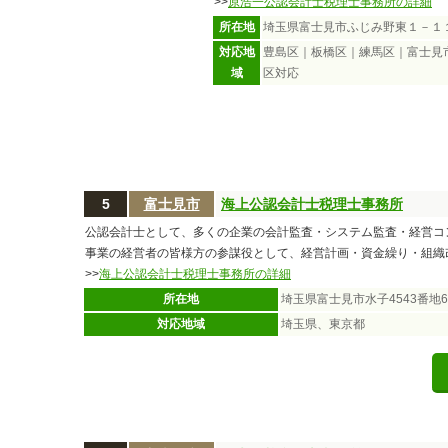
>>
原浩一公認会計士税理士事務所の詳細
所在地
埼玉県富士見市ふじみ野東１－１
対応地
豊島区｜板橋区｜練馬区｜富士見
域
区対応
5
富士見市
海上公認会計士税理士事務所
公認会計士として、多くの企業の会計監査・システム監査・経営コ
事業の経営者の皆様方の参謀役として、経営計画・資金繰り・組織
>>
海上公認会計士税理士事務所の詳細
所在地
埼玉県富士見市水子4543番地6
対応地域
埼玉県、東京都