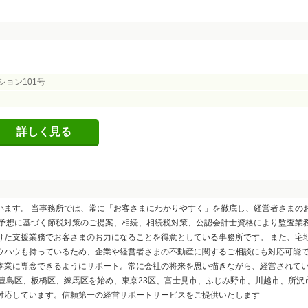
ション101号
詳しく見る
います。 当事務所では、常に「お客さまにわかりやすく」を徹底し、経営者さまの
額予想に基づく節税対策のご提案、相続、相続税対策、公認会計士資格により監査業
けた支援業務でお客さまのお力になることを得意としている事務所です。 また、宅
ウハウも持っているため、企業や経営者さまの不動産に関するご相談にも対応可能で
本業に専念できるようにサポート。常に会社の将来を思い描きながら、経営されて
豊島区、板橋区、練馬区を始め、東京23区、富士見市、ふじみ野市、川越市、所沢
対応しています。信頼第一の経営サポートサービスをご提供いたします