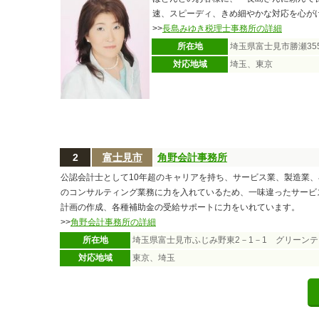
速、スピーディ、きめ細やかな対応を心が
>>
長島みゆき税理士事務所の詳細
所在地
埼玉県富士見市勝瀬355
対応地域
埼玉、東京
2
富士見市
角野会計事務所
公認会計士として10年超のキャリアを持ち、サービス業、製造業
のコンサルティング業務に力を入れているため、一味違ったサービ
計画の作成、各種補助金の受給サポートに力をいれています。
>>
角野会計事務所の詳細
所在地
埼玉県富士見市ふじみ野東2－1－1 グリーンテ
対応地域
東京、埼玉