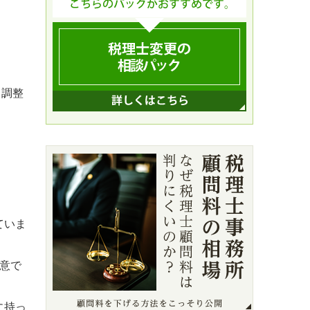
（調整
ていま
用意で
に持っ