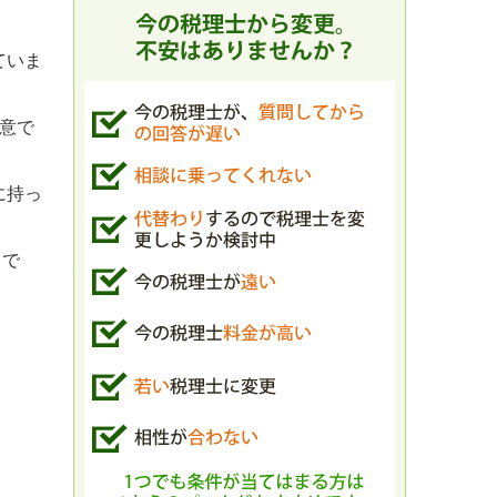
ていま
用意で
に持っ
とで