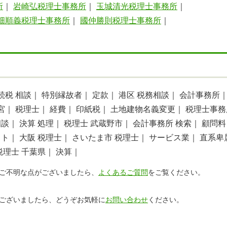
所
｜
岩崎弘税理士事務所
｜
玉城清光税理士事務所
｜
畑順義税理士事務所
｜
國仲勝則税理士事務所
｜
続税 相談｜
特別縁故者｜
定款｜
港区 税務相談｜
会計事務所
宮｜
税理士｜
経費｜
印紙税｜
土地建物名義変更｜
税理士事務
相談｜
決算 処理｜
税理士 武蔵野市｜
会計事務所 検索｜
顧問料
ット｜
大阪 税理士｜
さいたま市 税理士｜
サービス業｜
直系卑
税理士 千葉県｜
決算｜
ご不明な点がございましたら、
よくあるご質問
をご覧ください。
ございましたら、どうぞお気軽に
お問い合わせ
ください。