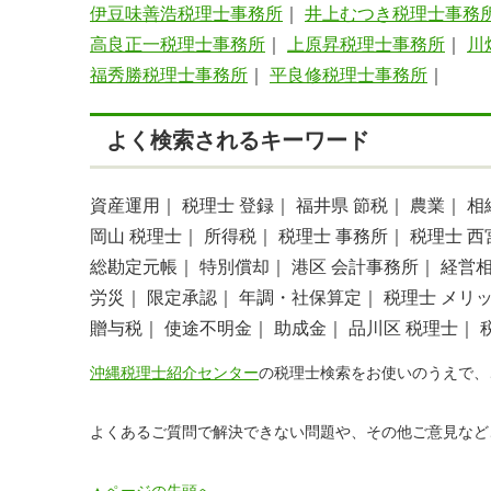
伊豆味善浩税理士事務所
｜
井上むつき税理士事務
高良正一税理士事務所
｜
上原昇税理士事務所
｜
川
福秀勝税理士事務所
｜
平良修税理士事務所
｜
よく検索されるキーワード
資産運用｜
税理士 登録｜
福井県 節税｜
農業｜
相
岡山 税理士｜
所得税｜
税理士 事務所｜
税理士 西
総勘定元帳｜
特別償却｜
港区 会計事務所｜
経営
労災｜
限定承認｜
年調・社保算定｜
税理士 メリ
贈与税｜
使途不明金｜
助成金｜
品川区 税理士｜
沖縄税理士紹介センター
の税理士検索をお使いのうえで、
よくあるご質問で解決できない問題や、その他ご意見など
▲ページの先頭へ