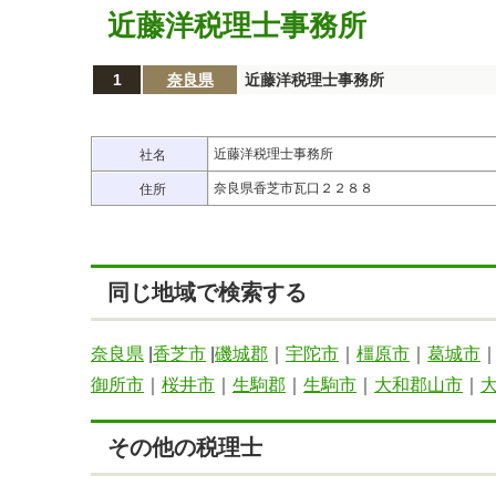
近藤洋税理士事務所
1
奈良県
近藤洋税理士事務所
近藤洋税理士事務所
社名
奈良県香芝市瓦口２２８８
住所
同じ地域で検索する
奈良県
|
香芝市
|
磯城郡
｜
宇陀市
｜
橿原市
｜
葛城市
御所市
｜
桜井市
｜
生駒郡
｜
生駒市
｜
大和郡山市
｜
その他の税理士