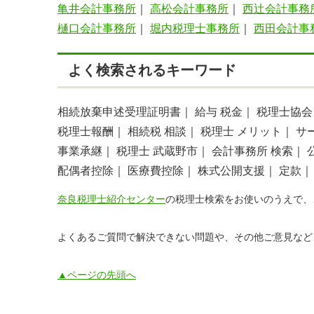
亀井会計事務所
｜
高松会計事務所
｜
西辻会計事務
樋口会計事務所
｜
堀内税理士事務所
｜
西田会計事
よく検索されるキーワード
相続放棄申述受理証明書｜
給与 税金｜
税理士協会
税理士報酬｜
相続税 相談｜
税理士 メリット｜
サ
事業承継｜
税理士 武蔵野市｜
会計事務所 検索｜
配偶者控除｜
医療費控除｜
株式公開支援｜
定款｜
奈良税理士紹介センター
の税理士検索をお使いのうえで、
よくあるご質問で解決できない問題や、その他ご意見など
▲ページの先頭へ