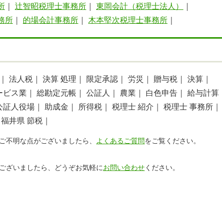
所
｜
辻智昭税理士事務所
｜
東岡会計（税理士法人）
｜
務所
｜
的場会計事務所
｜
木本堅次税理士事務所
｜
｜
法人税｜
決算 処理｜
限定承認｜
労災｜
贈与税｜
決算｜
ービス業｜
総勘定元帳｜
公証人｜
農業｜
白色申告｜
給与計算
公証人役場｜
助成金｜
所得税｜
税理士 紹介｜
税理士 事務所｜
福井県 節税｜
ご不明な点がございましたら、
よくあるご質問
をご覧ください。
ございましたら、どうぞお気軽に
お問い合わせ
ください。