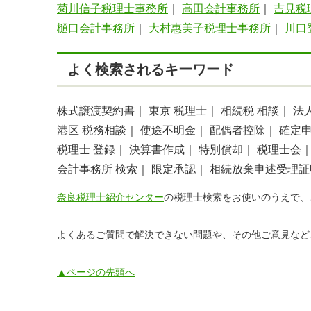
菊川信子税理士事務所
｜
高田会計事務所
｜
吉見税
樋口会計事務所
｜
大村惠美子税理士事務所
｜
川口
よく検索されるキーワード
株式譲渡契約書｜
東京 税理士｜
相続税 相談｜
法
港区 税務相談｜
使途不明金｜
配偶者控除｜
確定
税理士 登録｜
決算書作成｜
特別償却｜
税理士会
会計事務所 検索｜
限定承認｜
相続放棄申述受理証
奈良税理士紹介センター
の税理士検索をお使いのうえで、
よくあるご質問で解決できない問題や、その他ご意見など
▲ページの先頭へ