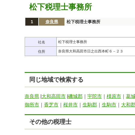
松下税理士事務所
1
奈良県
松下税理士事務所
松下税理士事務所
社名
奈良県大和高田市日之出西本町６－２３
住所
同じ地域で検索する
奈良県
|
大和高田市
|
磯城郡
｜
宇陀市
｜
橿原市
｜
葛
御所市
｜
香芝市
｜
桜井市
｜
生駒郡
｜
生駒市
｜
大和
その他の税理士