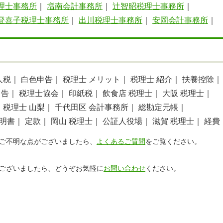
理士事務所
｜
増南会計事務所
｜
辻智昭税理士事務所
｜
登喜子税理士事務所
｜
出川税理士事務所
｜
安岡会計事務所
｜
人税｜
白色申告｜
税理士 メリット｜
税理士 紹介｜
扶養控除｜
申告｜
税理士協会｜
印紙税｜
飲食店 税理士｜
大阪 税理士｜
｜
税理士 山梨｜
千代田区 会計事務所｜
総勘定元帳｜
明書｜
定款｜
岡山 税理士｜
公証人役場｜
滋賀 税理士｜
経費
ご不明な点がございましたら、
よくあるご質問
をご覧ください。
ございましたら、どうぞお気軽に
お問い合わせ
ください。