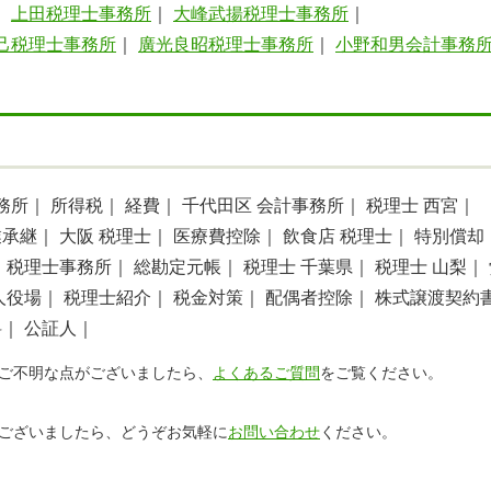
｜
上田税理士事務所
｜
大峰武揚税理士事務所
｜
己税理士事務所
｜
廣光良昭税理士事務所
｜
小野和男会計事務
務所｜
所得税｜
経費｜
千代田区 会計事務所｜
税理士 西宮｜
業承継｜
大阪 税理士｜
医療費控除｜
飲食店 税理士｜
特別償却
｜
税理士事務所｜
総勘定元帳｜
税理士 千葉県｜
税理士 山梨｜
人役場｜
税理士紹介｜
税金対策｜
配偶者控除｜
株式譲渡契約
料｜
公証人｜
ご不明な点がございましたら、
よくあるご質問
をご覧ください。
ございましたら、どうぞお気軽に
お問い合わせ
ください。