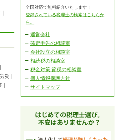
全国対応で無料紹介いたします！
所
｜
登録されている税理士の検索はこちらか
ら。
運営会社
確定申告の相談室
会社設立の相談室
相続税の相談室
｜
税金対策 節税の相談室
労災｜
個人情報保護方針
書｜
サイトマップ