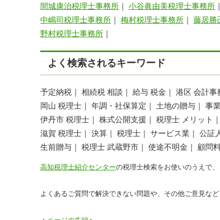
間城康治税理士事務所
｜
小谷眞由美税理士事務所
中嶋司税理士事務所
｜
梅村税理士事務所
｜
藤居勝
野村税理士事務所
｜
よく検索されるキーワード
予定納税｜
相続税 相談｜
給与 税金｜
港区 会計事
岡山 税理士｜
年調・社保算定｜
土地の贈与｜
事
伊丹市 税理士｜
株式公開支援｜
税理士 メリット
滋賀 税理士｜
決算｜
税理士｜
サービス業｜
公証
生前贈与｜
税理士 武蔵野市｜
使途不明金｜
顧問
高知税理士紹介センター
の税理士検索をお使いのうえで、
よくあるご質問で解決できない問題や、その他ご意見など
▲ページの先頭へ