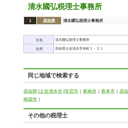
清水國弘税理士事務所
1
高知県
清水國弘税理士事務所
清水國弘税理士事務所
社名
高知県土佐清水市幸町２－２１
住所
同じ地域で検索する
高知県
|
土佐清水市
|
安芸市
｜
香南市
｜
香美市
｜
高
南国市
｜
その他の税理士