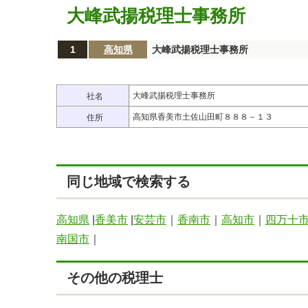
大峰武揚税理士事務所
1
高知県
大峰武揚税理士事務所
大峰武揚税理士事務所
社名
高知県香美市土佐山田町８８８－１３
住所
同じ地域で検索する
高知県
|
香美市
|
安芸市
｜
香南市
｜
高知市
｜
四万十
南国市
｜
その他の税理士