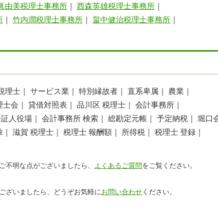
眞由美税理士事務所
｜
西森英雄税理士事務所
｜
所
｜
竹内潤税理士事務所
｜
畠中健治税理士事務所
｜
 税理士｜
サービス業｜
特別縁故者｜
直系卑属｜
農業｜
理士会｜
貸借対照表｜
品川区 税理士｜
会計事務所｜
公証人役場｜
会計事務所 検索｜
総勘定元帳｜
予定納税｜
堀口
除｜
滋賀 税理士｜
税理士 報酬額｜
所得税｜
税理士 登録｜
ご不明な点がございましたら、
よくあるご質問
をご覧ください。
ございましたら、どうぞお気軽に
お問い合わせ
ください。