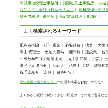
間城康治税理士事務所
｜
浦部税理士事務所
｜
小谷
高知さくら会計（税理士法人）
｜
川越税理士事務
林英男税理士事務所
｜
愛宕敏幸税理士事務所
｜
よく検索されるキーワード
配偶者控除｜
給与 税金｜
必要経費｜
決算｜
大阪
岡山 税理士｜
土地の贈与｜
顧問料｜
建設業｜
税
相続放棄申述受理証明書｜
福井県 節税｜
労災｜
港区 会計事務所｜
公証人｜
税理士 山梨｜
雑損控
税理士紹介｜
定款｜
白色申告｜
高知税理士紹介センター
の税理士検索をお使いのうえで、
よくあるご質問で解決できない問題や、その他ご意見など
▲ページの先頭へ