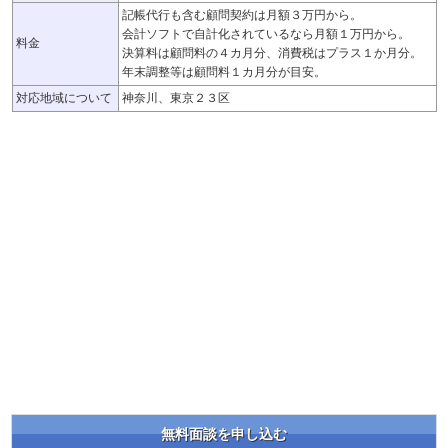
記帳代行も含む顧問契約は月額３万円から。
会計ソフトで自計化されているなら月額１万円から。
料金
決算料は顧問料の４カ月分、消費税はプラス１か月分。
年末調整等は顧問料１カ月分が目安。
対応地域について
神奈川、東京２３区
無料面談を申し込む