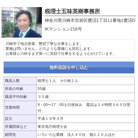
税理士五味英樹事務所
神奈川県川崎市宮前区鷺沼1丁目11番地1鷺沼D
IKマンション216号
川崎市で地元密着、懇切丁寧な仕事をします。
業種は問いません。どのような業種にも対応します。
お客様との絆をまず第一に笑顔で仕事をするよう心がけています。
無料面談を申し込む
職員人数
税理士１人 その他２人
所長の年齢
55歳
職員平均年齢
３５歳
9：00〜17：00土日祝休み 電話は２４時間３６５日受
営業時間
付
設立
平成１９年４月
所属団体など
東京地方税理士会
顧問先
いろいろな業種、法人４０社、個人１０人ほか