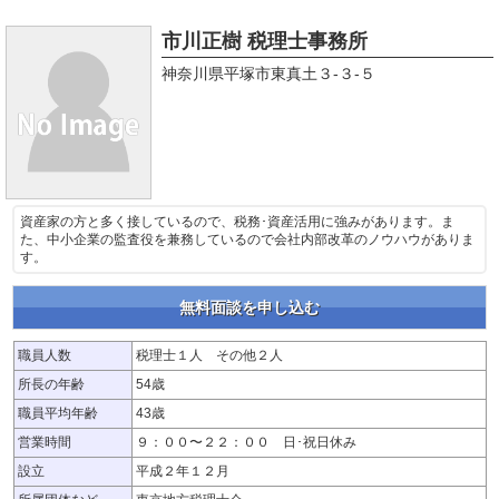
市川正樹 税理士事務所
神奈川県平塚市東真土３-３-５
資産家の方と多く接しているので、税務･資産活用に強みがあります。ま
た、中小企業の監査役を兼務しているので会社内部改革のノウハウがありま
す。
無料面談を申し込む
職員人数
税理士１人 その他２人
所長の年齢
54歳
職員平均年齢
43歳
営業時間
９：００〜２２：００ 日･祝日休み
設立
平成２年１２月