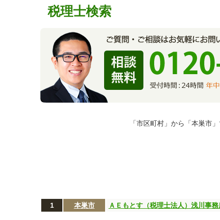
税理士検索
「市区町村」から「本巣市」
1
本巣市
ＡＥもとす（税理士法人）浅川事務