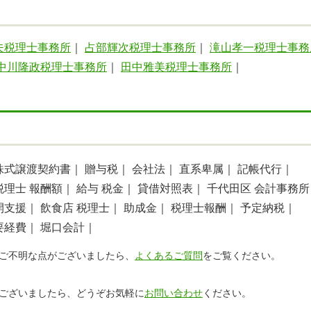
夫税理士事務所
｜
占部輝次税理士事務所
｜
滝山孝一税理士事務
中川隆政税理士事務所
｜
田中雅美税理士事務所
｜
株式譲渡契約書｜
贈与税｜
会社法｜
直系卑属｜
記帳代行｜
税理士 報酬額｜
給与 税金｜
貸借対照表｜
千代田区 会計事務所
開支援｜
飲食店 税理士｜
助成金｜
税理士報酬｜
予定納税｜
要経費｜
堀口会計｜
ご不明な点がございましたら、
よくあるご質問
をご覧ください。
ございましたら、どうぞお気軽に
お問い合わせ
ください。