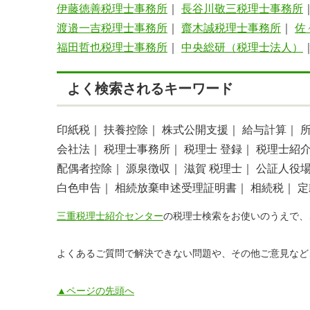
伊藤徳善税理士事務所
｜
長谷川敬三税理士事務所
渡邉一吉税理士事務所
｜
齋木誠税理士事務所
｜
佐
福田哲也税理士事務所
｜
中央総研（税理士法人）
よく検索されるキーワード
印紙税｜
扶養控除｜
株式公開支援｜
給与計算｜
会社法｜
税理士事務所｜
税理士 登録｜
税理士紹
配偶者控除｜
源泉徴収｜
滋賀 税理士｜
公証人役
白色申告｜
相続放棄申述受理証明書｜
相続税｜
定
三重税理士紹介センター
の税理士検索をお使いのうえで、
よくあるご質問で解決できない問題や、その他ご意見など
▲ページの先頭へ