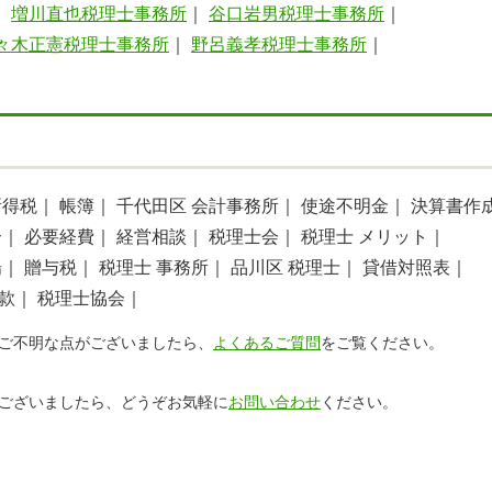
｜
増川直也税理士事務所
｜
谷口岩男税理士事務所
｜
々木正憲税理士事務所
｜
野呂義孝税理士事務所
｜
｜
所得税｜
帳簿｜
千代田区 会計事務所｜
使途不明金｜
決算書作
介｜
必要経費｜
経営相談｜
税理士会｜
税理士 メリット｜
場｜
贈与税｜
税理士 事務所｜
品川区 税理士｜
貸借対照表｜
款｜
税理士協会｜
ご不明な点がございましたら、
よくあるご質問
をご覧ください。
ございましたら、どうぞお気軽に
お問い合わせ
ください。