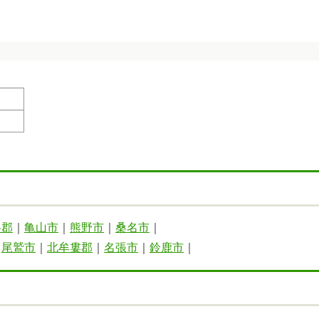
弁郡
｜
亀山市
｜
熊野市
｜
桑名市
｜
｜
尾鷲市
｜
北牟婁郡
｜
名張市
｜
鈴鹿市
｜