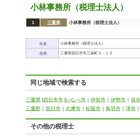
小林事務所（税理士法人）
1
三重県
小林事務所（税理士法人）
小林事務所（税理士法人）
社名
三重県四日市市三栄町３－１５
住所
同じ地域で検索する
三重県
|
四日市市
|
いなべ市
｜
伊賀市
｜
伊勢市
｜
員
三重郡
｜
四日市
｜
志摩市
｜
松阪市
｜
鳥羽市
｜
津市
その他の税理士