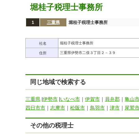
堀桂子税理士事務所
1
三重県
堀桂子税理士事務所
堀桂子税理士事務所
社名
三重県伊勢市二俣３丁目２－３９
住所
同じ地域で検索する
三重県
|
伊勢市
|
いなべ市
｜
伊賀市
｜
員弁郡
｜
亀山
四日市市
｜
志摩市
｜
松阪市
｜
鳥羽市
｜
津市
｜
尾鷲
その他の税理士