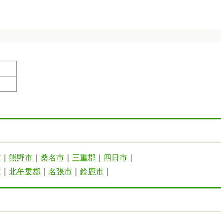
市
｜
熊野市
｜
桑名市
｜
三重郡
｜
四日市
｜
市
｜
北牟婁郡
｜
名張市
｜
鈴鹿市
｜