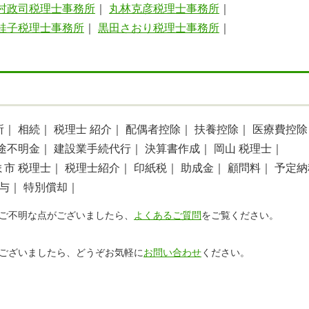
村政司税理士事務所
｜
丸林克彦税理士事務所
｜
桂子税理士事務所
｜
黒田さおり税理士事務所
｜
所｜
相続｜
税理士 紹介｜
配偶者控除｜
扶養控除｜
医療費控除
途不明金｜
建設業手続代行｜
決算書作成｜
岡山 税理士｜
ま市 税理士｜
税理士紹介｜
印紙税｜
助成金｜
顧問料｜
予定納
与｜
特別償却｜
ご不明な点がございましたら、
よくあるご質問
をご覧ください。
ございましたら、どうぞお気軽に
お問い合わせ
ください。