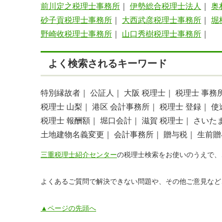
前川定之税理士事務所
｜
伊勢総合税理士法人
｜
奥
砂子貢税理士事務所
｜
大西武彦税理士事務所
｜
堀
野崎收税理士事務所
｜
山口秀樹税理士事務所
｜
よく検索されるキーワード
特別縁故者｜
公証人｜
大阪 税理士｜
税理士 事務
税理士 山梨｜
港区 会計事務所｜
税理士 登録｜
使
税理士 報酬額｜
堀口会計｜
滋賀 税理士｜
さいた
土地建物名義変更｜
会計事務所｜
贈与税｜
生前贈
三重税理士紹介センター
の税理士検索をお使いのうえで、
よくあるご質問で解決できない問題や、その他ご意見など
▲ページの先頭へ