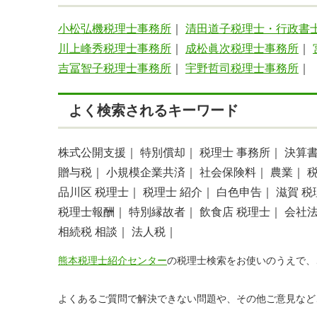
小松弘機税理士事務所
｜
清田道子税理士・行政書
川上峰秀税理士事務所
｜
成松眞次税理士事務所
｜
吉冨智子税理士事務所
｜
宇野哲司税理士事務所
｜
よく検索されるキーワード
株式公開支援｜
特別償却｜
税理士 事務所｜
決算
贈与税｜
小規模企業共済｜
社会保険料｜
農業｜
品川区 税理士｜
税理士 紹介｜
白色申告｜
滋賀 税
税理士報酬｜
特別縁故者｜
飲食店 税理士｜
会社
相続税 相談｜
法人税｜
熊本税理士紹介センター
の税理士検索をお使いのうえで、
よくあるご質問で解決できない問題や、その他ご意見など