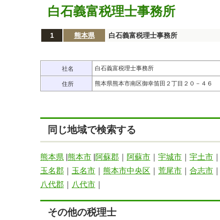
白石義富税理士事務所
1
熊本県
白石義富税理士事務所
白石義富税理士事務所
社名
熊本県熊本市南区御幸笛田２丁目２０－４６
住所
同じ地域で検索する
熊本県
|
熊本市
|
阿蘇郡
｜
阿蘇市
｜
宇城市
｜
宇土市
玉名郡
｜
玉名市
｜
熊本市中央区
｜
荒尾市
｜
合志市
八代郡
｜
八代市
｜
その他の税理士