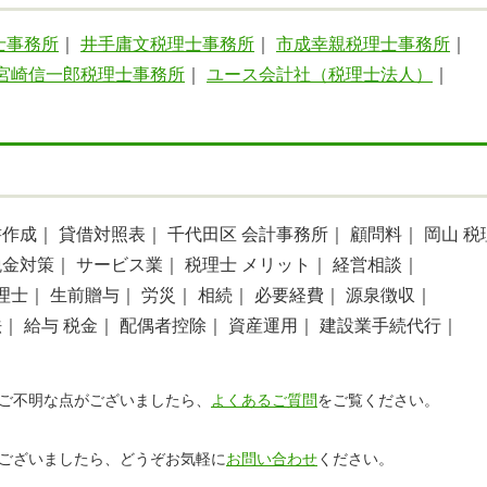
士事務所
｜
井手庸文税理士事務所
｜
市成幸親税理士事務所
｜
宮崎信一郎税理士事務所
｜
ユース会計社（税理士法人）
｜
書作成｜
貸借対照表｜
千代田区 会計事務所｜
顧問料｜
岡山 税
税金対策｜
サービス業｜
税理士 メリット｜
経営相談｜
理士｜
生前贈与｜
労災｜
相続｜
必要経費｜
源泉徴収｜
法｜
給与 税金｜
配偶者控除｜
資産運用｜
建設業手続代行｜
ご不明な点がございましたら、
よくあるご質問
をご覧ください。
ございましたら、どうぞお気軽に
お問い合わせ
ください。